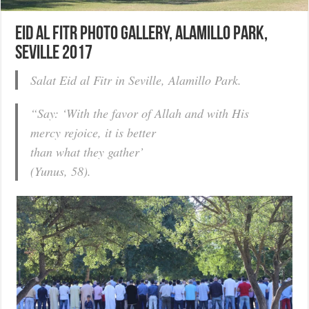
Eid al Fitr photo gallery, Alamillo Park,
Seville 2017
Salat Eid al Fitr in Seville, Alamillo Park.
“Say: ‘With the favor of Allah and with His
mercy rejoice, it is better
than what they gather’
(Yunus, 58).