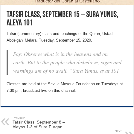
Tafsir Class, September 15 – Sura Yunus,
Aleya 101
Tafsir (commentary) class and teachings of the Quran, Ustad
Abdelgani Melara. Tuesday, September 15, 2020.
Say: Observe what is in the heavens and on
earth. But to the people who disbelieve, signs and
warnings are of no avail. ¨ Sura Yunus, ayat 101
Classes are held at the Seville Mosque Foundation on Tuesdays at
7.30 pm, broadcast live on this channel.
Previous
Tafsir Class, September 8 –
Aleyas 1-3 of Sura Furqan
Next